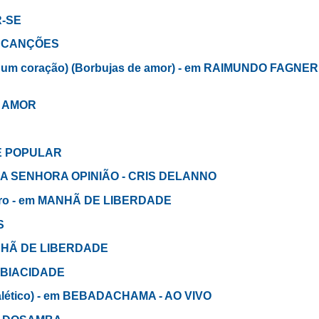
R-SE
 E CANÇÕES
o um coração) (Borbujas de amor) - em RAIMUNDO FAGNER
E AMOR
CE POPULAR
UMA SENHORA OPINIÃO - CRIS DELANNO
atro - em MANHÃ DE LIBERDADE
S
ANHÃ DE LIBERDADE
 SABIACIDADE
dialético) - em BEBADACHAMA - AO VIVO