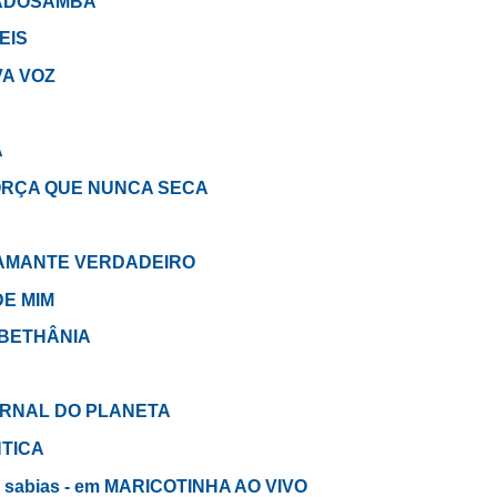
EBADOSAMBA
EIS
IVA VOZ
A
A FORÇA QUE NUNCA SECA
m DIAMANTE VERDADEIRO
DE MIM
A BETHÂNIA
 JORNAL DO PLANETA
NTICA
ão sabias - em MARICOTINHA AO VIVO