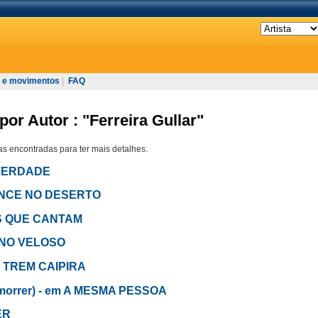
 e movimentos
|
FAQ
or Autor : "Ferreira Gullar"
s encontradas para ter mais detalhes.
E VERDADE
MANCE NO DESERTO
AS QUE CANTAM
ANO VELOSO
em TREM CAIPIRA
o morrer) - em A MESMA PESSOA
ER