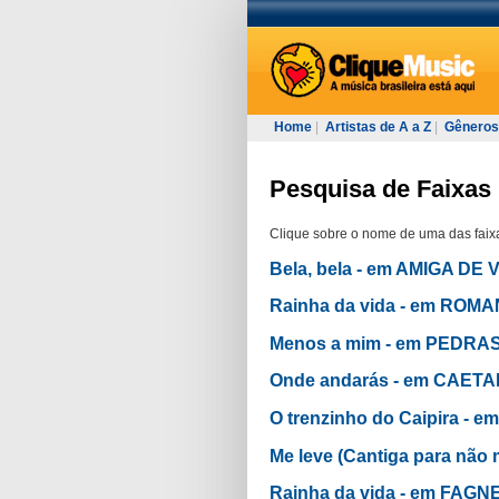
Home
|
Artistas de A a Z
|
Gêneros
Pesquisa de Faixas p
Clique sobre o nome de uma das faixa
Bela, bela - em AMIGA D
Rainha da vida - em RO
Menos a mim - em PEDR
Onde andarás - em CAET
O trenzinho do Caipira - 
Me leve (Cantiga para nã
Rainha da vida - em FAGN