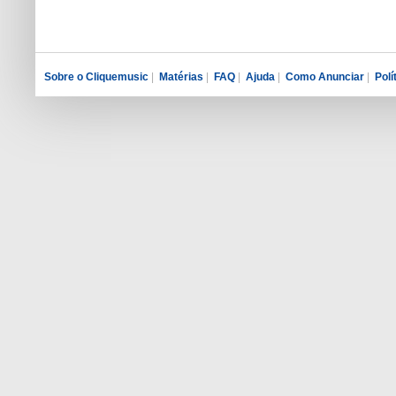
Sobre o Cliquemusic
|
Matérias
|
FAQ
|
Ajuda
|
Como Anunciar
|
Polí