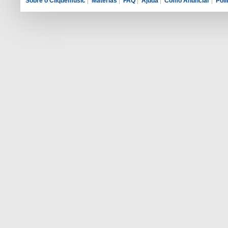
Sobre o Cliquemusic
|
Matérias
|
FAQ
|
Ajuda
|
Como Anunciar
|
Polí