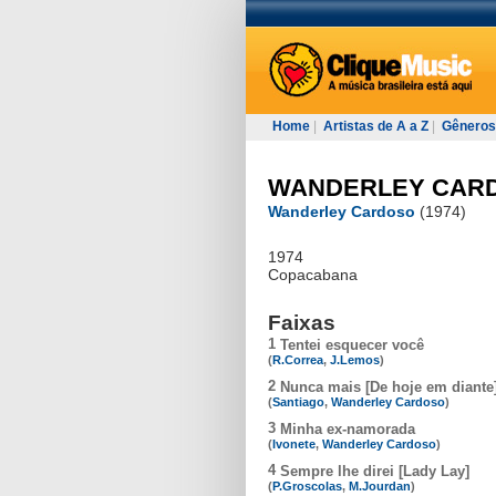
Home
|
Artistas de A a Z
|
Gêneros
WANDERLEY CAR
Wanderley Cardoso
(1974)
1974
Copacabana
Faixas
1
Tentei esquecer você
(
R.Correa
,
J.Lemos
)
2
Nunca mais [De hoje em diante
(
Santiago
,
Wanderley Cardoso
)
3
Minha ex-namorada
(
Ivonete
,
Wanderley Cardoso
)
4
Sempre lhe direi [Lady Lay]
(
P.Groscolas
,
M.Jourdan
)