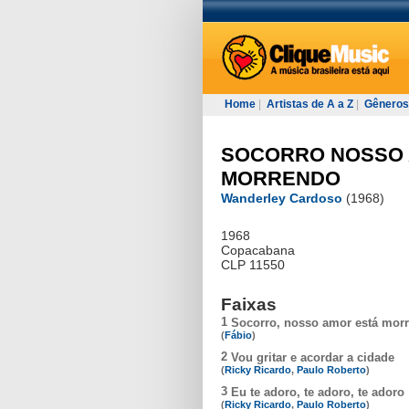
Home
|
Artistas de A a Z
|
Gêneros
SOCORRO NOSSO 
MORRENDO
Wanderley Cardoso
(1968)
1968
Copacabana
CLP 11550
Faixas
1
Socorro, nosso amor está mor
(
Fábio
)
2
Vou gritar e acordar a cidade
(
Ricky Ricardo
,
Paulo Roberto
)
3
Eu te adoro, te adoro, te adoro
(
Ricky Ricardo
,
Paulo Roberto
)