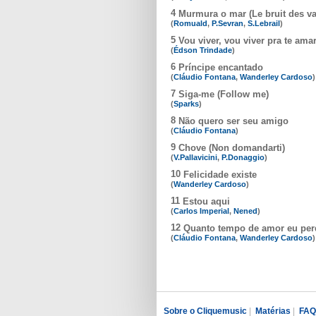
4
Murmura o mar (Le bruit des v
(
Romuald
,
P.Sevran
,
S.Lebrail
)
5
Vou viver, vou viver pra te ama
(
Édson Trindade
)
6
Príncipe encantado
(
Cláudio Fontana
,
Wanderley Cardoso
)
7
Siga-me (Follow me)
(
Sparks
)
8
Não quero ser seu amigo
(
Cláudio Fontana
)
9
Chove (Non domandarti)
(
V.Pallavicini
,
P.Donaggio
)
10
Felicidade existe
(
Wanderley Cardoso
)
11
Estou aqui
(
Carlos Imperial
,
Nened
)
12
Quanto tempo de amor eu per
(
Cláudio Fontana
,
Wanderley Cardoso
)
Sobre o Cliquemusic
|
Matérias
|
FAQ