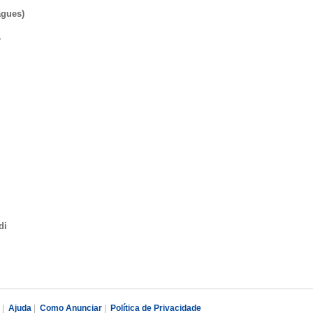
agues)
r
di
|
Ajuda
|
Como Anunciar
|
Política de Privacidade