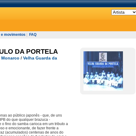
 e movimentos
|
FAQ
ULO DA PORTELA
/
Monarco
/
Velha Guarda da
enas ao público japonês - que, de uns
MPB do que qualquer brazuca -
 o fino do samba carioca em um tributo a
so e emocionante, de fazer frente a
 traz (acumulados) centenas de anos do