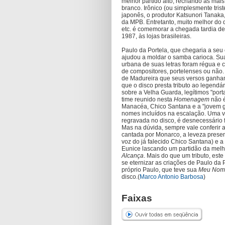
melhor partido alto, recriando as ma
branco. Irônico (ou simplesmente tris
japonês, o produtor Katsunori Tanaka,
da MPB. Entretanto, muito melhor do
etc. é comemorar a chegada tardia d
1987, às lojas brasileiras.
Paulo da Portela, que chegaria a seu 
ajudou a moldar o samba carioca. Su
urbana de suas letras foram régua e
de compositores, portelenses ou não. 
de Madureira que seus versos ganha
que o disco presta tributo ao legendár
sobre a Velha Guarda, legítimos "port
time reunido nesta
Homenagem
não é
Manacéa, Chico Santana e a "jovem g
nomes incluídos na escalação. Uma v
regravada no disco, é desnecessário
Mas na dúvida, sempre vale conferir
cantada por Monarco, a leveza prese
voz do já falecido Chico Santana) e a
Eunice lascando um partidão da mel
Alcança
. Mais do que um tributo, est
se eternizar as criações de Paulo da 
próprio Paulo, que teve sua
Meu Nome
disco.(
Marco Antonio Barbosa
)
Faixas