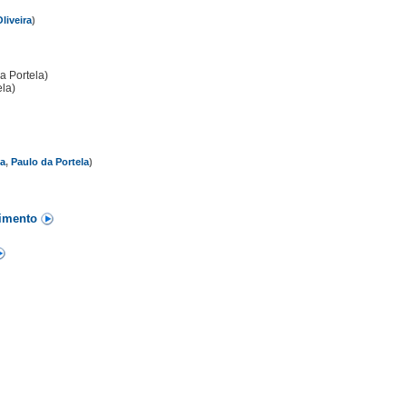
liveira
)
a Portela)
ela)
da
,
Paulo da Portela
)
cimento