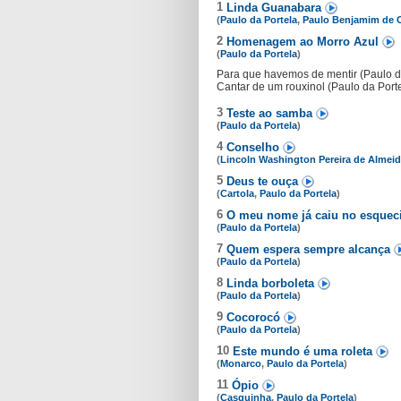
1
Linda Guanabara
(
Paulo da Portela
,
Paulo Benjamim de O
2
Homenagem ao Morro Azul
(
Paulo da Portela
)
Para que havemos de mentir (Paulo d
Cantar de um rouxinol (Paulo da Port
3
Teste ao samba
(
Paulo da Portela
)
4
Conselho
(
Lincoln Washington Pereira de Almei
5
Deus te ouça
(
Cartola
,
Paulo da Portela
)
6
O meu nome já caiu no esque
(
Paulo da Portela
)
7
Quem espera sempre alcança
(
Paulo da Portela
)
8
Linda borboleta
(
Paulo da Portela
)
9
Cocorocó
(
Paulo da Portela
)
10
Este mundo é uma roleta
(
Monarco
,
Paulo da Portela
)
11
Ópio
(
Casquinha
,
Paulo da Portela
)