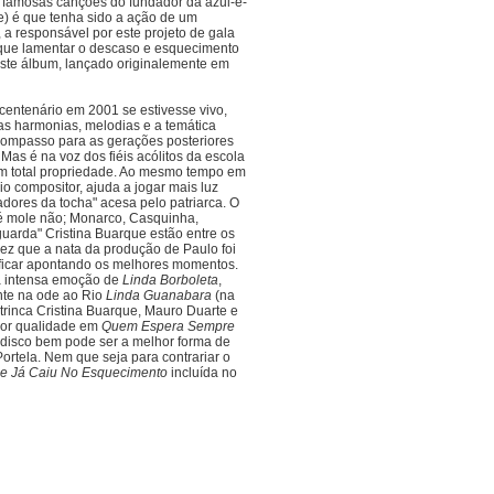
is famosas canções do fundador da azul-e-
te) é que tenha sido a ação de um
 a responsável por este projeto de gala
 que lamentar o descaso e esquecimento
este álbum, lançado originalemente em
centenário em 2001 se estivesse vivo,
as harmonias, melodias e a temática
 compasso para as gerações posteriores
Mas é na voz dos fiéis acólitos da escola
m total propriedade. Ao mesmo tempo em
io compositor, ajuda a jogar mais luz
adores da tocha" acesa pelo patriarca. O
 mole não; Monarco, Casquinha,
uarda" Cristina Buarque estão entre os
ez que a nata da produção de Paulo foi
 ficar apontando os melhores momentos.
 a intensa emoção de
Linda Borboleta
,
nte na ode ao Rio
Linda Guanabara
(na
 trinca Cristina Buarque, Mauro Duarte e
hor qualidade em
Quem Espera Sempre
e disco bem pode ser a melhor forma de
Portela. Nem que seja para contrariar o
 Já Caiu No Esquecimento
incluída no