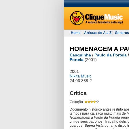
Home
|
Artistas de A a Z
|
Gêneros
HOMENAGEM A PA
Casquinha
/
Paulo da Portela
Portela
(2001)
2001
Nikita Music
24.06.368-2
Crítica
Cotação:
Documento histórico antes restrito ap
tempos para cá, saca muito mais de 
Homenagem a Paulo da Portela
reúne
um de seus patronos. Trabalho delicio
qualquer
Buena Vista
por aí, o disco