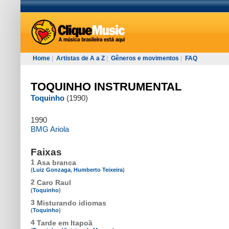
Home
|
Artistas de A a Z
|
Gêneros e movimentos
|
FAQ
TOQUINHO INSTRUMENTAL
Toquinho
(1990)
1990
BMG Ariola
Faixas
1
Asa branca
(
Luiz Gonzaga
,
Humberto Teixeira
)
2
Caro Raul
(
Toquinho
)
3
Misturando idiomas
(
Toquinho
)
4
Tarde em Itapoã