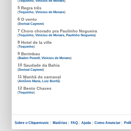
(
Toquinho
,
Vinicius de Moraes
)
5
Regra três
(
Toquinho
,
Vinicius de Moraes
)
6
O vento
(
Dorival Caymmi
)
7
Choro chorado pra Paulinho Nogueira
(
Toquinho
,
Vinicius de Moraes
,
Paulinho Nogueira
)
8
Hotel de la ville
(
Toquinho
)
9
Berimbau
(
Baden Powell
,
Vinicius de Moraes
)
10
Saudade da Bahia
(
Dorival Caymmi
)
11
Manhã de carnaval
(
Antônio Maria
,
Luiz Bonfá
)
12
Bento Chaves
(
Toquinho
)
Sobre o Cliquemusic
|
Matérias
|
FAQ
|
Ajuda
|
Como Anunciar
|
Polí