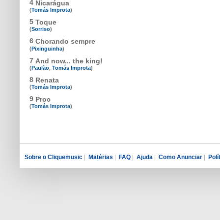
4
Nicarágua
(
Tomás Improta
)
5
Toque
(
Sorriso
)
6
Chorando sempre
(
Pixinguinha
)
7
And now... the king!
(
Paulão
,
Tomás Improta
)
8
Renata
(
Tomás Improta
)
9
Proc
(
Tomás Improta
)
Sobre o Cliquemusic
|
Matérias
|
FAQ
|
Ajuda
|
Como Anunciar
|
Polí