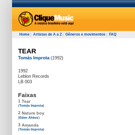
Home
|
Artistas de A a Z
|
Gêneros e movimentos
|
FAQ
TEAR
Tomás Improta
(1992)
1992
Leblon Records
LB 003
Faixas
1
Tear
(
Tomás Improta
)
2
Nature boy
(
Eden Ahbez
)
3
Amanda
(
Tomás Improta
)