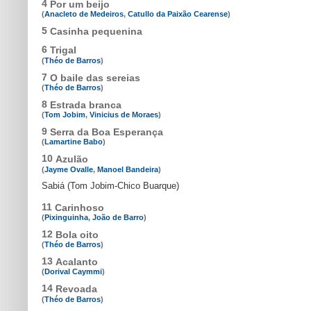
4
Por um beijo
(
Anacleto de Medeiros
,
Catullo da Paixão Cearense
)
5
Casinha pequenina
6
Trigal
(
Théo de Barros
)
7
O baile das sereias
(
Théo de Barros
)
8
Estrada branca
(
Tom Jobim
,
Vinicius de Moraes
)
9
Serra da Boa Esperança
(
Lamartine Babo
)
10
Azulão
(
Jayme Ovalle
,
Manoel Bandeira
)
Sabiá (Tom Jobim-Chico Buarque)
11
Carinhoso
(
Pixinguinha
,
João de Barro
)
12
Bola oito
(
Théo de Barros
)
13
Acalanto
(
Dorival Caymmi
)
14
Revoada
(
Théo de Barros
)