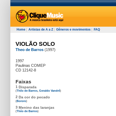
Home
|
Artistas de A a Z
|
Gêneros e movimentos
|
FAQ
VIOLÃO SOLO
Theo de Barros
(1997)
1997
Paulinas COMEP
CD 12142-8
Faixas
1
Disparada
(
Théo de Barros
,
Geraldo Vandré
)
2
Da cor do pecado
(
Bororo
)
3
Menino das laranjas
(
Théo de Barros
)