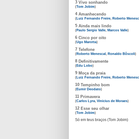
3
Vivo sonhando
(
Tom Jobim
)
4
Amanhecendo
(
Luiz Fernando Freire
,
Roberto Menesc
5
Ainda mais lindo
(
Paulo Sergio Valle
,
Marcos Valle
)
6
Cinco por oito
(
Ugo Marotta
)
7
Telefone
(
Roberto Menescal
,
Ronaldo Bôscoli
)
8
Definitivamente
(
Edu Lobo
)
9
Moça da praia
(
Luiz Fernando Freire
,
Roberto Menesc
10
Tempinho bom
(
Eumir Deodato
)
11
Primavera
(
Carlos Lyra
,
Vinicius de Moraes
)
12
Esse seu olhar
(
Tom Jobim
)
Só em teus braços (Tom Jobim)