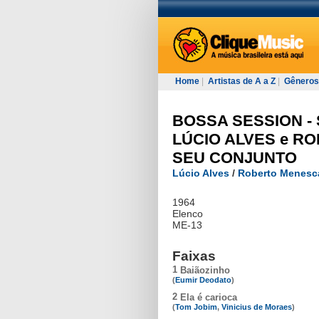
Home
|
Artistas de A a Z
|
Gêneros
BOSSA SESSION - 
LÚCIO ALVES e R
SEU CONJUNTO
Lúcio Alves
/
Roberto Menesc
1964
Elenco
ME-13
Faixas
1
Baiãozinho
(
Eumir Deodato
)
2
Ela é carioca
(
Tom Jobim
,
Vinicius de Moraes
)