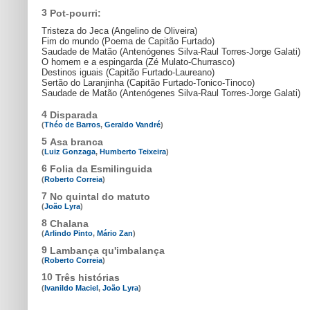
3
Pot-pourri:
Tristeza do Jeca (Angelino de Oliveira)
Fim do mundo (Poema de Capitão Furtado)
Saudade de Matão (Antenógenes Silva-Raul Torres-Jorge Galati)
O homem e a espingarda (Zé Mulato-Churrasco)
Destinos iguais (Capitão Furtado-Laureano)
Sertão do Laranjinha (Capitão Furtado-Tonico-Tinoco)
Saudade de Matão (Antenógenes Silva-Raul Torres-Jorge Galati)
4
Disparada
(
Théo de Barros
,
Geraldo Vandré
)
5
Asa branca
(
Luiz Gonzaga
,
Humberto Teixeira
)
6
Folia da Esmilinguida
(
Roberto Correia
)
7
No quintal do matuto
(
João Lyra
)
8
Chalana
(
Arlindo Pinto
,
Mário Zan
)
9
Lambança qu'imbalança
(
Roberto Correia
)
10
Três histórias
(
Ivanildo Maciel
,
João Lyra
)