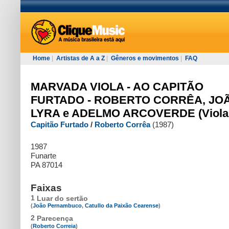
Home
|
Artistas de A a Z
|
Gêneros e movimentos
|
FAQ
MARVADA VIOLA - AO CAPITÃO
FURTADO - ROBERTO CORRÊA, JO
LYRA e ADELMO ARCOVERDE (Viola
Capitão Furtado
/
Roberto Corrêa
(1987)
1987
Funarte
PA 87014
Faixas
1
Luar do sertão
(
João Pernambuco
,
Catullo da Paixão Cearense
)
2
Parecença
(
Roberto Correia
)