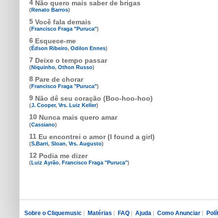
4
Não quero mais saber de brigas
(
Renato Barros
)
5
Você fala demais
(
Francisco Fraga "Puruca"
)
6
Esquece-me
(
Édson Ribeiro
,
Odilon Ennes
)
7
Deixe o tempo passar
(
Niquinho
,
Othon Russo
)
8
Pare de chorar
(
Francisco Fraga "Puruca"
)
9
Não dê seu coração (Boo-hoo-hoo)
(
J. Cooper
,
Vrs. Luiz Keller
)
10
Nunca mais quero amar
(
Cassiano
)
11
Eu encontrei o amor (I found a girl)
(
S.Barri
,
Sloan
,
Vrs. Augusto
)
12
Podia me dizer
(
Luiz Ayrão
,
Francisco Fraga "Puruca"
)
Sobre o Cliquemusic
|
Matérias
|
FAQ
|
Ajuda
|
Como Anunciar
|
Polí