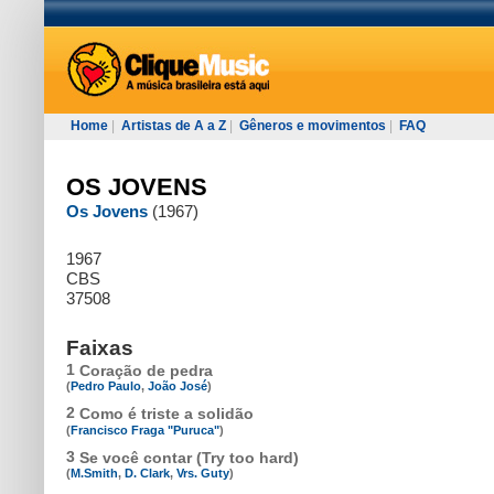
Home
|
Artistas de A a Z
|
Gêneros e movimentos
|
FAQ
OS JOVENS
Os Jovens
(1967)
1967
CBS
37508
Faixas
1
Coração de pedra
(
Pedro Paulo
,
João José
)
2
Como é triste a solidão
(
Francisco Fraga "Puruca"
)
3
Se você contar (Try too hard)
(
M.Smith
,
D. Clark
,
Vrs. Guty
)