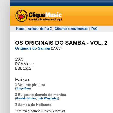
Home
|
Artistas de A a Z
|
Gêneros e movimentos
|
FAQ
OS ORIGINAIS DO SAMBA - VOL. 2
Originais do Samba
(1969)
1969
RCA Victor
BBL 1502
Faixas
1
Vou me pirulitar
(
Jorge Ben
)
2
Eu gosto demais da menina
(
Geraldo Nunes
,
Luiz Wanderley
)
3
Samba de Hollanda:
Tem mais samba (Chico Buarque)