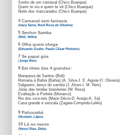
Sonho de um carnaval (Chico Buarque)
Quem te viu e quem te vê (Chico Buarque)
Noite dos mascarados (Chico Buarque)
4
Carnaval sem fantasia
(
Iracy Serra
,
Noel Rosa de Oliveira
)
5
Senhor Samba
(
Bidi
,
Velha
)
6
Olha quem chega
(
Eduardo Gudin
,
Paulo César Pinheiro
)
7
Se papai gira
(
Jorge Ben
)
8
Em ritmo das 4 grandes:
Marquesa de Santos (Bidi)
Romaria à Bahia (Bahia) (A. Silva-J. E. Aguiar-O. Oliveira)
Salgueiro, berço do samba (J. Alves-I. M. Reis)
Jóias das lendas brasileiras (W. Rosa)
Exaltação à Portela (Monarco)
Rio dos vice-reis (Mano Décio-D. Araújo-A. Sá)
Casa grande e senzala (Zagaia-Comprido-Leléo)
9
Paticumbá
(
Ncolatti
,
Lápis
)
10
Lá no morro
(
Neoci Dias
,
Dida
)