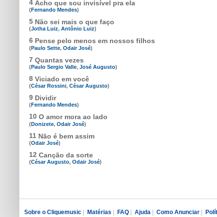
4
Acho que sou invisível pra ela
(
Fernando Mendes
)
5
Não sei mais o que faço
(
Jotha Luiz
,
Antônio Luiz
)
6
Pense pelo menos em nossos filhos
(
Paulo Sette
,
Odair José
)
7
Quantas vezes
(
Paulo Sergio Valle
,
José Augusto
)
8
Viciado em você
(
César Rossini
,
César Augusto
)
9
Dividir
(
Fernando Mendes
)
10
O amor mora ao lado
(
Donizete
,
Odair José
)
11
Não é bem assim
(
Odair José
)
12
Canção da sorte
(
César Augusto
,
Odair José
)
Sobre o Cliquemusic
|
Matérias
|
FAQ
|
Ajuda
|
Como Anunciar
|
Polí