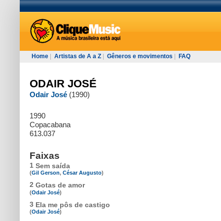
Home
|
Artistas de A a Z
|
Gêneros e movimentos
|
FAQ
ODAIR JOSÉ
Odair José
(1990)
1990
Copacabana
613.037
Faixas
1
Sem saída
(
Gil Gerson
,
César Augusto
)
2
Gotas de amor
(
Odair José
)
3
Ela me pôs de castigo
(
Odair José
)