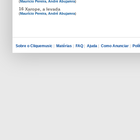
(
Maurício Pereira
,
André Abujamra
)
16
Xarope, a levada
(
Maurício Pereira
,
André Abujamra
)
Sobre o Cliquemusic
|
Matérias
|
FAQ
|
Ajuda
|
Como Anunciar
|
Polí