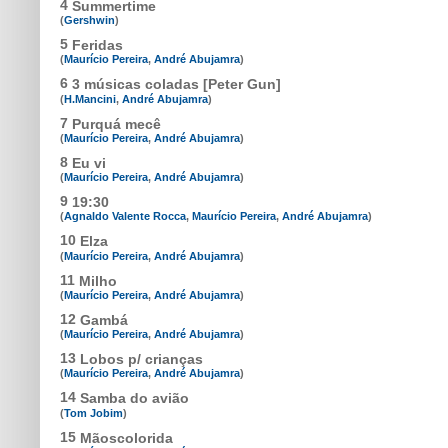
4
Summertime
(
Gershwin
)
5
Feridas
(
Maurício Pereira
,
André Abujamra
)
6
3 músicas coladas [Peter Gun]
(
H.Mancini
,
André Abujamra
)
7
Purquá mecê
(
Maurício Pereira
,
André Abujamra
)
8
Eu vi
(
Maurício Pereira
,
André Abujamra
)
9
19:30
(
Agnaldo Valente Rocca
,
Maurício Pereira
,
André Abujamra
)
10
Elza
(
Maurício Pereira
,
André Abujamra
)
11
Milho
(
Maurício Pereira
,
André Abujamra
)
12
Gambá
(
Maurício Pereira
,
André Abujamra
)
13
Lobos p/ crianças
(
Maurício Pereira
,
André Abujamra
)
14
Samba do avião
(
Tom Jobim
)
15
Mãoscolorida