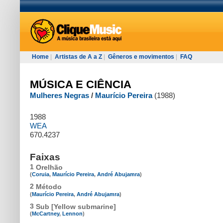
Home
|
Artistas de A a Z
|
Gêneros e movimentos
|
FAQ
MÚSICA E CIÊNCIA
Mulheres Negras
/
Maurício Pereira
(1988)
1988
WEA
670.4237
Faixas
1
Orelhão
(
Coruia
,
Maurício Pereira
,
André Abujamra
)
2
Método
(
Maurício Pereira
,
André Abujamra
)
3
Sub [Yellow submarine]
(
McCartney
,
Lennon
)