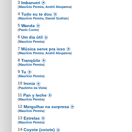
3
Imbarueri
(
Maurício Pereira
,
André Abujamra
)
4
Tudo eu te dou
(
Maurício Pereira
,
Daniel Szafran
)
5
Wanda
(
Paolo Conte
)
6
Um dia útil
(
Maurício Pereira
)
7
Música serve pra isso
(
Maurício Pereira
,
André Abujamra
)
8
Tranqüilo
(
Maurício Pereira
)
9
Tu
(
Maurício Pereira
)
10
Ironia
(
Paulinho da Viola
)
11
Pan y leche
(
Maurício Pereira
)
12
Mergulhar na surpresa
(
Maurício Pereira
)
13
Estrelas
(
Maurício Pereira
)
14
Coyote (coiote)