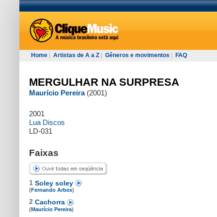
Home
|
Artistas de A a Z
|
Gêneros e movimentos
|
FAQ
MERGULHAR NA SURPRESA
Maurício Pereira
(2001)
2001
Lua Discos
LD-031
Faixas
1
Soley soley
(
Fernando Arbex
)
2
Cachorra
(
Maurício Pereira
)