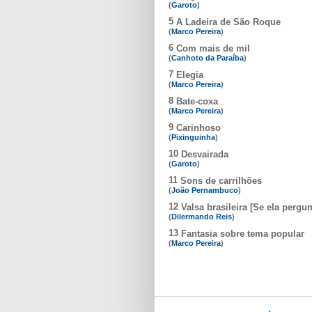
(
Garoto
)
5
A Ladeira de São Roque
(
Marco Pereira
)
6
Com mais de mil
(
Canhoto da Paraíba
)
7
Elegia
(
Marco Pereira
)
8
Bate-coxa
(
Marco Pereira
)
9
Carinhoso
(
Pixinguinha
)
10
Desvairada
(
Garoto
)
11
Sons de carrilhões
(
João Pernambuco
)
12
Valsa brasileira [Se ela pergun
(
Dilermando Reis
)
13
Fantasia sobre tema popular
(
Marco Pereira
)