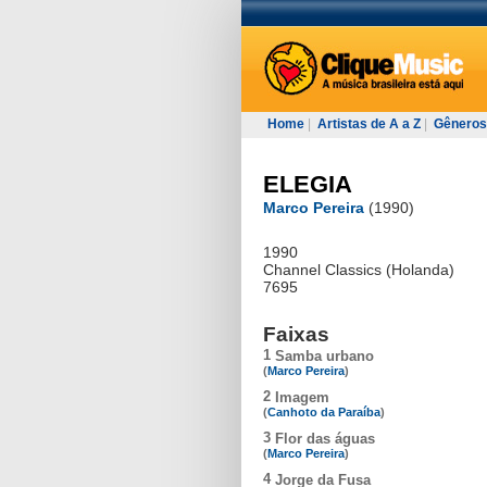
Home
|
Artistas de A a Z
|
Gêneros
ELEGIA
Marco Pereira
(1990)
1990
Channel Classics (Holanda)
7695
Faixas
1
Samba urbano
(
Marco Pereira
)
2
Imagem
(
Canhoto da Paraíba
)
3
Flor das águas
(
Marco Pereira
)
4
Jorge da Fusa