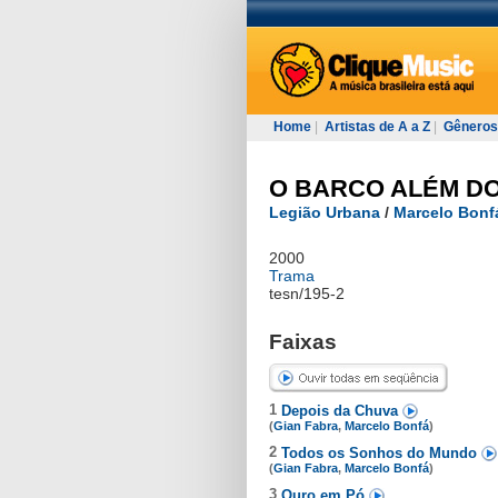
Home
|
Artistas de A a Z
|
Gêneros
O BARCO ALÉM D
Legião Urbana
/
Marcelo Bonf
2000
Trama
tesn/195-2
Faixas
1
Depois da Chuva
(
Gian Fabra
,
Marcelo Bonfá
)
2
Todos os Sonhos do Mundo
(
Gian Fabra
,
Marcelo Bonfá
)
3
Ouro em Pó