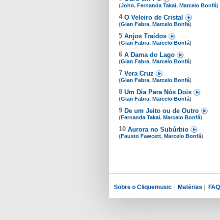
(
John
,
Fernanda Takai
,
Marcelo Bonfá
)
4
O Veleiro de Cristal
(
Gian Fabra
,
Marcelo Bonfá
)
5
Anjos Traídos
(
Gian Fabra
,
Marcelo Bonfá
)
6
A Dama do Lago
(
Gian Fabra
,
Marcelo Bonfá
)
7
Vera Cruz
(
Gian Fabra
,
Marcelo Bonfá
)
8
Um Dia Para Nós Dois
(
Gian Fabra
,
Marcelo Bonfá
)
9
De um Jeito ou de Outro
(
Fernanda Takai
,
Marcelo Bonfá
)
10
Aurora no Subúrbio
(
Fausto Fawcett
,
Marcelo Bonfá
)
Sobre o Cliquemusic
|
Matérias
|
FAQ