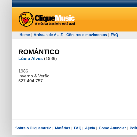
Home
|
Artistas de A a Z
|
Gêneros e movimentos
|
FAQ
ROMÂNTICO
Lúcio Alves
(1986)
1986
Inverno & Verão
527.404.757
Sobre o Cliquemusic
|
Matérias
|
FAQ
|
Ajuda
|
Como Anunciar
|
Polí