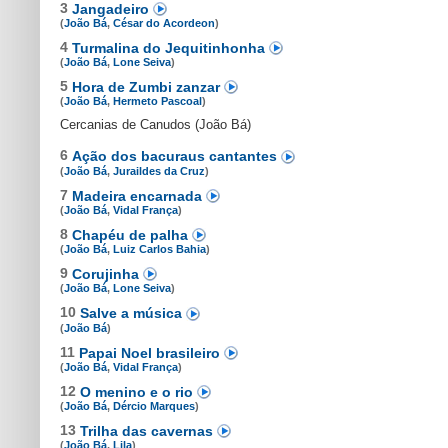
3
Jangadeiro
(
João Bá
,
César do Acordeon
)
4
Turmalina do Jequitinhonha
(
João Bá
,
Lone Seiva
)
5
Hora de Zumbi zanzar
(
João Bá
,
Hermeto Pascoal
)
Cercanias de Canudos (João Bá)
6
Ação dos bacuraus cantantes
(
João Bá
,
Juraildes da Cruz
)
7
Madeira encarnada
(
João Bá
,
Vidal França
)
8
Chapéu de palha
(
João Bá
,
Luiz Carlos Bahia
)
9
Corujinha
(
João Bá
,
Lone Seiva
)
10
Salve a música
(
João Bá
)
11
Papai Noel brasileiro
(
João Bá
,
Vidal França
)
12
O menino e o rio
(
João Bá
,
Dércio Marques
)
13
Trilha das cavernas
(
João Bá
,
Lila
)