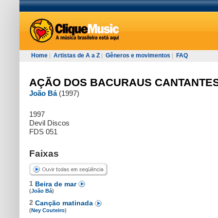
Home
|
Artistas de A a Z
|
Gêneros e movimentos
|
FAQ
AÇÃO DOS BACURAUS CANTANTE
João Bá
(1997)
1997
Devil Discos
FDS 051
Faixas
1
Beira de mar
(
João Bá
)
2
Canção matinada
(
Ney Couteiro
)