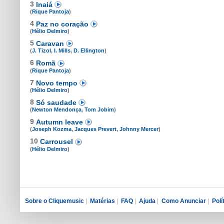
3
Inaiá
(
Rique Pantoja
)
4
Paz no coração
(
Hélio Delmiro
)
5
Caravan
(
J. Tizol
,
I. Mills
,
D. Ellington
)
6
Romã
(
Rique Pantoja
)
7
Novo tempo
(
Hélio Delmiro
)
8
Só saudade
(
Newton Mendonça
,
Tom Jobim
)
9
Autumn leave
(
Joseph Kozma
,
Jacques Prevert
,
Johnny Mercer
)
10
Carrousel
(
Hélio Delmiro
)
Sobre o Cliquemusic
|
Matérias
|
FAQ
|
Ajuda
|
Como Anunciar
|
Polí