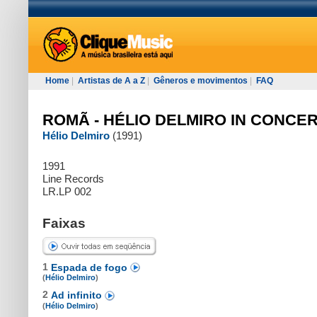
Home
|
Artistas de A a Z
|
Gêneros e movimentos
|
FAQ
ROMÃ - HÉLIO DELMIRO IN CONCE
Hélio Delmiro
(1991)
1991
Line Records
LR.LP 002
Faixas
1
Espada de fogo
(
Hélio Delmiro
)
2
Ad infinito
(
Hélio Delmiro
)