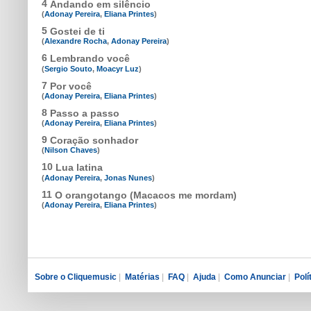
4
Andando em silêncio
(
Adonay Pereira
,
Eliana Printes
)
5
Gostei de ti
(
Alexandre Rocha
,
Adonay Pereira
)
6
Lembrando você
(
Sergio Souto
,
Moacyr Luz
)
7
Por você
(
Adonay Pereira
,
Eliana Printes
)
8
Passo a passo
(
Adonay Pereira
,
Eliana Printes
)
9
Coração sonhador
(
Nilson Chaves
)
10
Lua latina
(
Adonay Pereira
,
Jonas Nunes
)
11
O orangotango (Macacos me mordam)
(
Adonay Pereira
,
Eliana Printes
)
Sobre o Cliquemusic
|
Matérias
|
FAQ
|
Ajuda
|
Como Anunciar
|
Polí