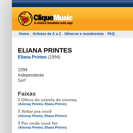
Home
|
Artistas de A a Z
|
Gêneros e movimentos
|
FAQ
ELIANA PRINTES
Eliana Printes
(1994)
1994
Independente
S/nº
Faixas
1
Olhos de estrela de cinema
(
Adonay Pereira
,
Eliana Printes
)
2
Voltar pra você
(
Adonay Pereira
,
Eliana Printes
)
3
Por onde você for
(
Adonay Pereira
,
Eliana Printes
)