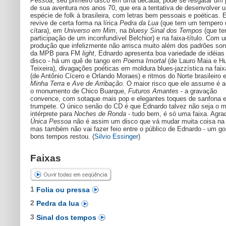
Pessoa
, seu primeiro disco em uma década, pode se resgatar um
de sua aventura nos anos 70, que era a tentativa de desenvolver 
espécie de folk à brasileira, com letras bem pessoais e poéticas. 
revive de certa forma na lírica
Pedra da Lua
(que tem um tempero 
cítara), em
Universo em Mim
, na
bluesy
Sinal dos Tempos
(que te
participação de um inconfundível Belchior) e na faixa-título. Com 
produção que infelizmente não arrisca muito além dos padrões so
da MPB para FM
light
, Ednardo apresenta boa variedade de idéias
disco - há um quê de tango em
Poema Imortal
(de Lauro Maia e H
Teixeira), divagações poéticas em moldura blues-jazzística na fai
(de Antônio Cícero e Orlando Moraes) e ritmos do Norte brasileiro
Minha Terra
e
Ave de Arribação
. O maior risco que ele assume é ao
o monumento de Chico Buarque,
Futuros Amantes
- a gravação
convence, com sotaque mais pop e elegantes toques de sanfona 
trumpete. O único senão do CD é que Ednardo talvez não seja o m
intérprete para
Noches de Ronda
- tudo bem, é só uma faixa. Agra
Única Pessoa
não é assim um disco que vá mudar muita coisa n
mas também não vai fazer feio entre o público de Ednardo - um go
bons tempos restou. (
Silvio Essinger
)
Faixas
1
Folia ou pressa
2
Pedra da lua
3
Sinal dos tempos