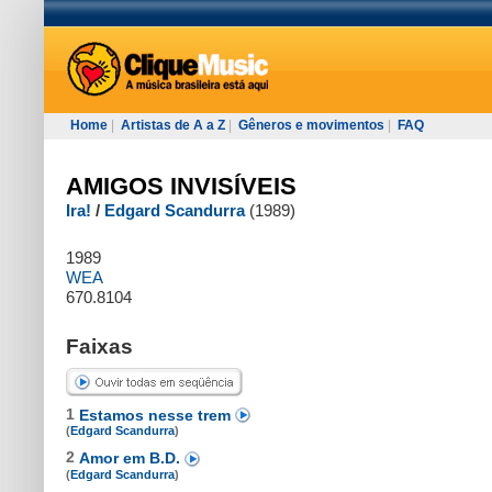
Home
|
Artistas de A a Z
|
Gêneros e movimentos
|
FAQ
AMIGOS INVISÍVEIS
Ira!
/
Edgard Scandurra
(1989)
1989
WEA
670.8104
Faixas
1
Estamos nesse trem
(
Edgard Scandurra
)
2
Amor em B.D.
(
Edgard Scandurra
)