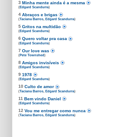
3
Minha mente ainda é a mesma
(
Edgard Scandurra
)
4
Abraços e brigas
(
Taciana Barros
,
Edgard Scandurra
)
5
Gritos na multidão
(
Edgard Scandurra
)
6
Quero voltar pra casa
(
Edgard Scandurra
)
7
Our love was
(
Pete Townshed
)
8
Amigos invisíveis
(
Edgard Scandurra
)
9
1978
(
Edgard Scandurra
)
10
Culto de amor
(
Taciana Barros
,
Edgard Scandurra
)
11
Bem vindo Daniel
(
Edgard Scandurra
)
12
Vou me entregar como nunca
(
Taciana Barros
,
Edgard Scandurra
)