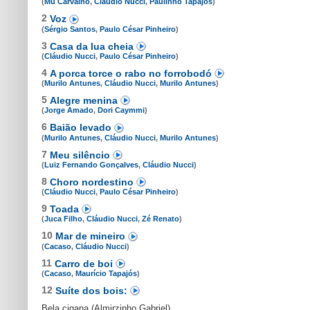
(
Mu Carvalho
,
Cláudio Nucci
,
Paulinho Tapajós
)
2
Voz
(
Sérgio Santos
,
Paulo César Pinheiro
)
3
Casa da lua cheia
(
Cláudio Nucci
,
Paulo César Pinheiro
)
4
A porca torce o rabo no forrobodó
(
Murilo Antunes
,
Cláudio Nucci
,
Murilo Antunes
)
5
Alegre menina
(
Jorge Amado
,
Dori Caymmi
)
6
Baião levado
(
Murilo Antunes
,
Cláudio Nucci
,
Murilo Antunes
)
7
Meu silêncio
(
Luiz Fernando Gonçalves
,
Cláudio Nucci
)
8
Choro nordestino
(
Cláudio Nucci
,
Paulo César Pinheiro
)
9
Toada
(
Juca Filho
,
Cláudio Nucci
,
Zé Renato
)
10
Mar de mineiro
(
Cacaso
,
Cláudio Nucci
)
11
Carro de boi
(
Cacaso
,
Maurício Tapajós
)
12
Suíte dos bois:
Bela cigana (Almirzinho Gabriel)