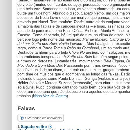
Renato) mantém-se fiel ao estilo que o consagrou, ou seja, boas l
de violão (muitos com cordas de aço), percussão leve e principal
uma bela voz. Somando-se a isso, às vezes o charme de um aco
ou de um flugelhorn. Abrindo o disco,
Sapato Velho
, um dos maior
sucessos do Boca Livre e que, por incrível que pareça, nunca havi
gravado por Nucci. Tem também
Toada
, outro
hit
do conjunto voca
a maioria das faixas é de canções inéditas – e boas, assinadas po
ao lado de parceiros como Paulo César Pinheiro, Murilo Antunes e
Cacaso. Como esperado, há um quê de rural no clima do disco, o 
percebe logo pelo nome das músicas:
Mar de Mineiro, Carro de Bo
de Luar, Suíte dos Bois, Baião Levado
... Mas há algumas exceçõe
regra, como
A Porca Torce o Rabo no Forrobodó
, um animado arra
Destaque também para o belo
Choro Nordestino
, com soluções me
e harmônicas inesperadas. A
Suíte dos Bois
também segue pelos
e ritmos do Nordeste, juntando três "movimentos":
Bela Cigana
,
Be
Mocidade
e
Som Meio Boi
. Passeando por ritmos diversos, Nucci
saudável unidade ao disco, sem cair na mesmice, graças também
bom time de músicos que o acompanha ao longo das faixas. Estão
incluindo craques como Paulo Bellinati, Guinga (violões e arranjos
Hélder (baixo) e Marcos Suzano (percussão), para citar – injustam
só alguns. Nucci continua cantando muito bem, com sua voz de t
doce, um repertório que não decepcionará aqueles que acompanh
trabalho.(
Nana Vaz de Castro
)
Faixas
1
Sapato velho