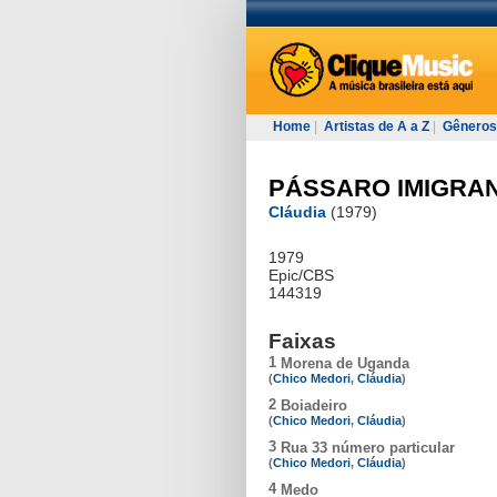
Home
|
Artistas de A a Z
|
Gêneros
PÁSSARO IMIGRA
Cláudia
(1979)
1979
Epic/CBS
144319
Faixas
1
Morena de Uganda
(
Chico Medori
,
Cláudia
)
2
Boiadeiro
(
Chico Medori
,
Cláudia
)
3
Rua 33 número particular
(
Chico Medori
,
Cláudia
)
4
Medo