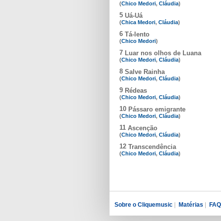
(
Chico Medori
,
Cláudia
)
5
Uá-Uá
(
Chica Medori
,
Cláudia
)
6
Tá-lento
(
Chico Medori
)
7
Luar nos olhos de Luana
(
Chico Medori
,
Cláudia
)
8
Salve Rainha
(
Chico Medori
,
Cláudia
)
9
Rédeas
(
Chico Medori
,
Cláudia
)
10
Pássaro emigrante
(
Chico Medori
,
Cláudia
)
11
Ascenção
(
Chico Medori
,
Cláudia
)
12
Transcendência
(
Chico Medori
,
Cláudia
)
Sobre o Cliquemusic
|
Matérias
|
FAQ