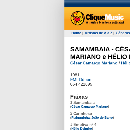
Home
|
Artistas de A a Z
|
Gêneros
SAMAMBAIA - CÉ
MARIANO e HÉLIO
César Camargo Mariano
/
Héli
1981
EMI-Odeon
064 422895
Faixas
1
Samambaia
(
César Camargo Mariano
)
2
Carinhoso
(
Pixinguinha
,
João de Barro
)
3
Emotiva nº 4
(
Hélio Delmiro
)